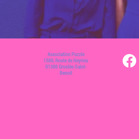
Association Puzzle
1580, Route de Neyrieu
01300 Groslée-Saint-
Benoit​