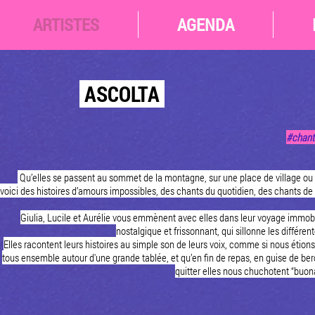
ARTISTES
AGENDA
ASCOLTA
#chants
Qu’elles se passent au sommet de la montagne, sur une place de village ou 
voici des histoires d’amours impossibles, des chants du quotidien, des chants d
Giulia, Lucile et Aurélie vous emmènent avec elles dans leur voyage immobil
nostalgique et frissonnant, qui sillonne les différent
Elles racontent leurs histoires au simple son de leurs voix, comme si nous étions
tous ensemble autour d'une grande tablée, et qu’en fin de repas, en guise de be
quitter elles nous chuchotent “buon