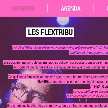
ARTISTES
AGENDA
LES FLEXTRIBU
LeS FleXTRibu : 3 musiciens qui mixent textes, objets sonores (PVC, bout
traditionnels (sax, guitare, cl
Bruit-couleur improvisible qui met notre quotidien sur écoute. Joueur de ryth
Acrobate verbal, turbulent de la langue, curieux à la forme Oulipienne, 
"Ce qu'il nous faut, c'est un panier à oser, un truc bourré d'idées pour remue
FleXTRibu
sont des casse-pieds, des trublions pour 
Un
FleXTRibu
ça vous nettoie en douceur
ça vous conduit en émoi, ça vo
Une rythmique haute pression, improvisateurs de tourner en rond, poétique