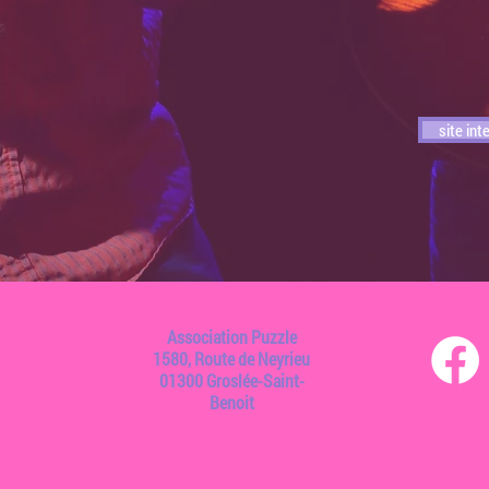
site in
Association Puzzle
1580, Route de Neyrieu
01300 Groslée-Saint-
Benoit​